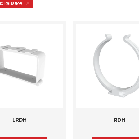
ых каналов
LRDH
RDH