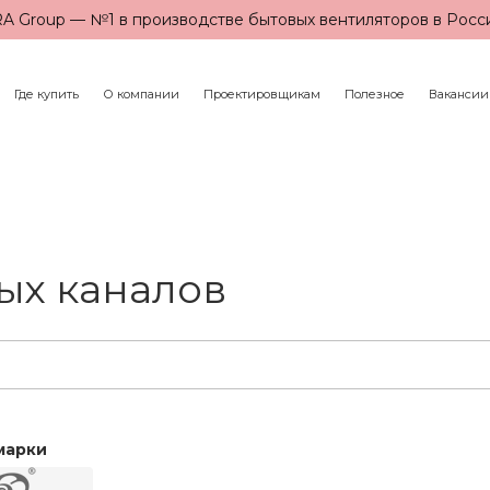
A Group — №1 в производстве бытовых вентиляторов в Росс
Где купить
О компании
Проектировщикам
Полезное
Вакансии
ых каналов
марки