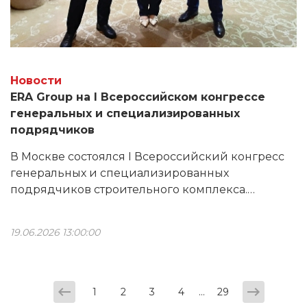
Новости
ERA Group на I Всероссийском конгрессе
генеральных и специализированных
подрядчиков
В Москве состоялся I Всероссийский конгресс
генеральных и специализированных
подрядчиков строительного комплекса.
Мероприятие объединило ведущих игроков
отрасли: застройщиков, генеральных и
19.06.2026 13:00:00
специализированных подрядчиков,
производителей и поставщиков строительных
материалов и оборудования.
...
1
2
3
4
29