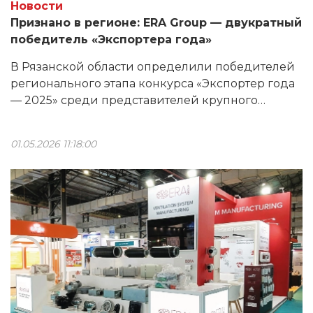
Новости
Признано в регионе: ERA Group — двукратный
победитель «Экспортера года»
В Рязанской области определили победителей
регионального этапа конкурса «Экспортер года
― 2025» среди представителей крупного
бизнеса, сообщил сайт Рязанского центра
экспорта. ERA Group была признана лучшей
01.05.2026 11:18:00
сразу в двух номинациях: «Экспортер года в
сфере высоких технологий» и «Новая
география».