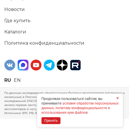
Новости
Где купить
Каталоги
Политика конфиденциальности
RU
EN
По данным исследования «Анализ рынка бытовых вентиляторов (настенных и
канальных) в России», проведенного Агентством маркетинговых
×
Продолжая пользоваться сайтом, вы
исследований DISCOVERY RESEARCH Group, 2025 г. ERA Group (ООО «ЭРА»)
принимаете
условия обработки персональных
заняло первое место по производству, объему продаж и экспорту бытовых
данных, политику конфиденциальности и
вентиляторов в натуральном и стоимостном выражении за 2024 год.
использования куки файлов.
Источники: ФТС РФ, ФСГС РФ, исследования DISCOVERY RESEARCH Group.
Принять