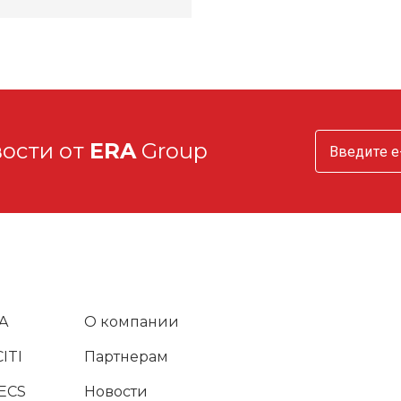
вости от
ERA
Group
A
О компании
ITI
Партнерам
ECS
Новости