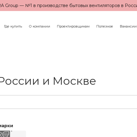
A Group — №1 в производстве бытовых вентиляторов в Росс
Где купить
О компании
Проектировщикам
Полезное
Вакансии
России и Москве
марки