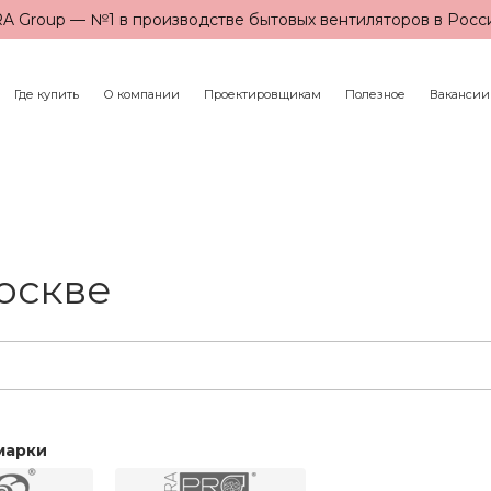
A Group — №1 в производстве бытовых вентиляторов в Росс
Где купить
О компании
Проектировщикам
Полезное
Вакансии
оскве
марки