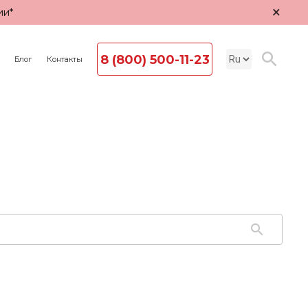
×
ии*
8 (800) 500-11-23
Блог
Контакты