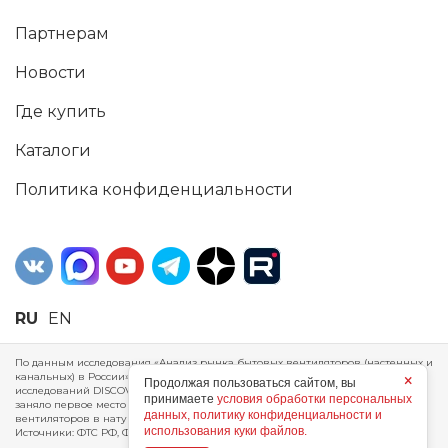
Партнерам
Новости
Где купить
Каталоги
Политика конфиденциальности
RU
EN
По данным исследования «Анализ рынка бытовых вентиляторов (настенных и
канальных) в России», проведенного Агентством маркетинговых
×
Продолжая пользоваться сайтом, вы
исследований DISCOVERY RESEARCH Group, 2025 г. ERA Group (ООО «ЭРА»)
принимаете
условия обработки персональных
заняло первое место по производству, объему продаж и экспорту бытовых
данных, политику конфиденциальности и
вентиляторов в натуральном и стоимостном выражении за 2024 год.
использования куки файлов.
Источники: ФТС РФ, ФСГС РФ, исследования DISCOVERY RESEARCH Group.