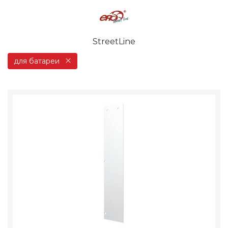
StreetLine
для батареи