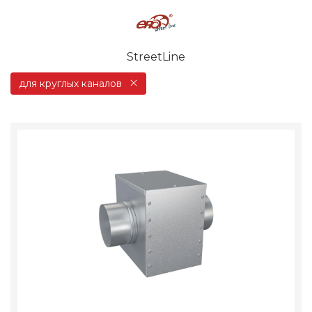
StreetLine
для круглых каналов