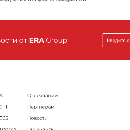
вости от
ERA
Group
A
О компании
ITI
Партнерам
ECS
Новости
URAMAX
Где купить