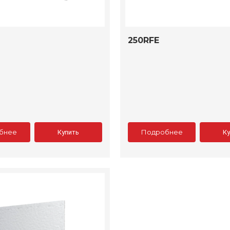
250RFE
бнее
Подробнее
Купить
К