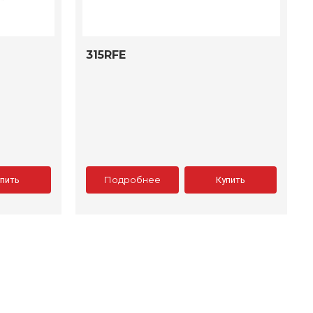
315RFE
Подробнее
упить
Купить