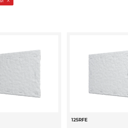
ый
125RFE