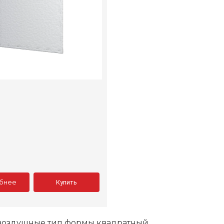
бнее
Купить
воздушные тип формы квадратный