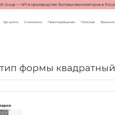
A Group — №1 в производстве бытовых вентиляторов в Росс
Где купить
О компании
Проектировщикам
Полезное
Вакансии
тип формы квадратны
марки