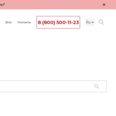
×
ии*
8 (800) 500-11-23
Блог
Контакты
й