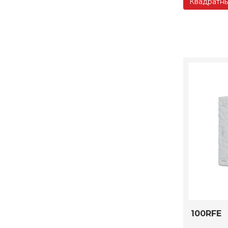
Квадратн
100RFE