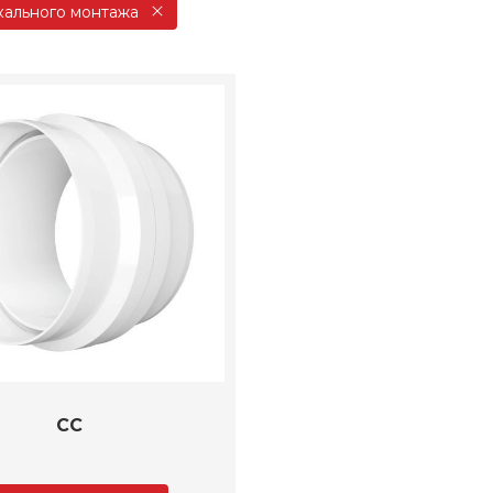
кального монтажа
CC