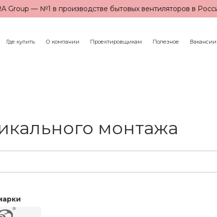
A Group — №1 в производстве бытовых вентиляторов в Росс
Где купить
О компании
Проектировщикам
Полезное
Вакансии
тикального монтажа
марки