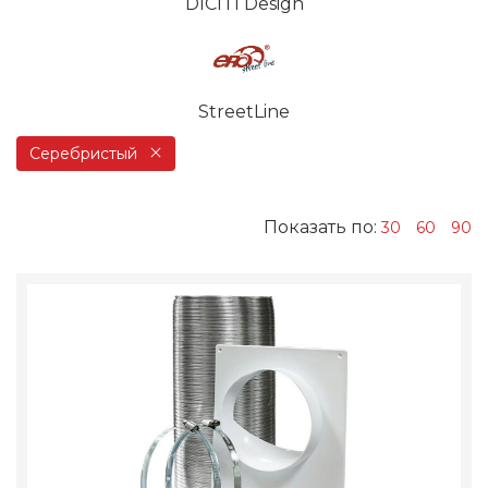
DICITI Design
StreetLine
Серебристый
Показать по:
30
60
90