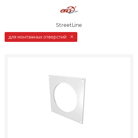
StreetLine
для монтажных отверстий