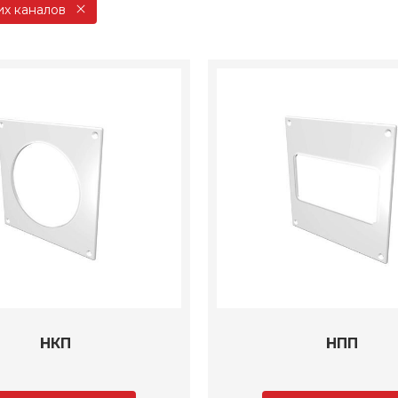
их каналов
НКП
НПП