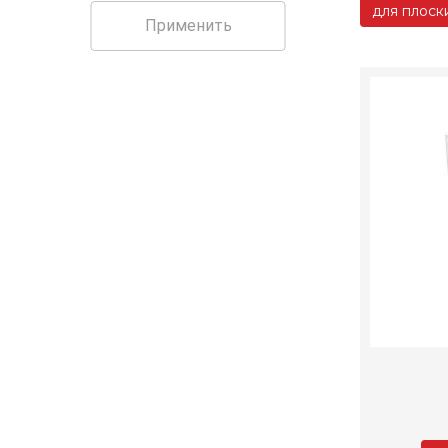
для плоск
Применить