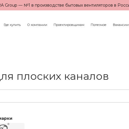
A Group — №1 в производстве бытовых вентиляторов в Росс
Где купить
О компании
Проектировщикам
Полезное
Вакансии
ля плоских каналов
марки