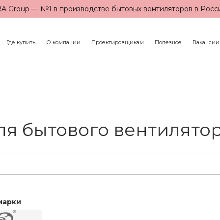
A Group — №1 в производстве бытовых вентиляторов в Росс
Где купить
О компании
Проектировщикам
Полезное
Вакансии
я бытового вентилято
марки