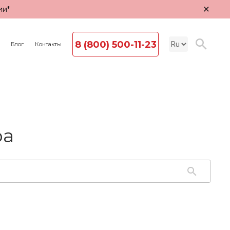
×
ии*
8 (800) 500-11-23
Блог
Контакты
ра