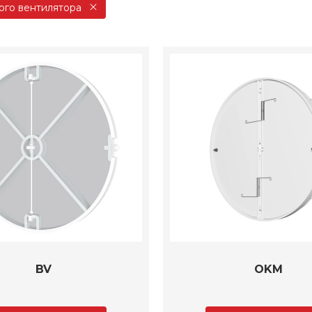
ого вентилятора
BV
OKM