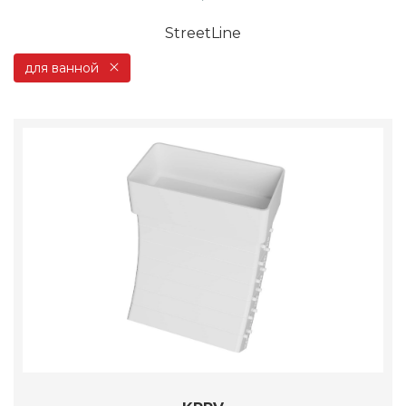
StreetLine
для ванной