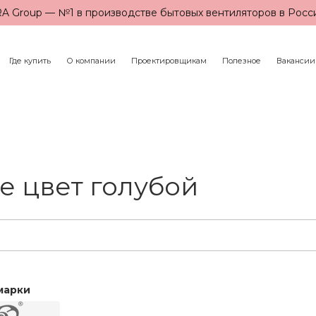
A Group — №1 в производстве бытовых вентиляторов в Росс
Где купить
О компании
Проектировщикам
Полезное
Вакансии
 цвет голубой
марки