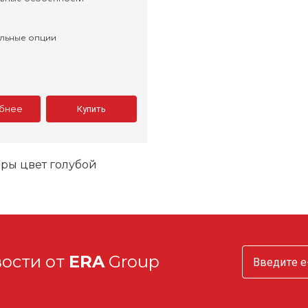
льные опции
бнее
Купить
ры цвет голубой
вости от
ERA
Group