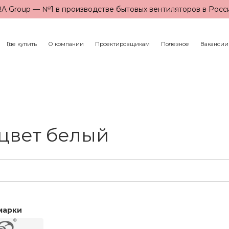
A Group — №1 в производстве бытовых вентиляторов в Росс
Где купить
О компании
Проектировщикам
Полезное
Вакансии
цвет белый
марки