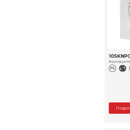
10SKNP
Конструкт
Подро