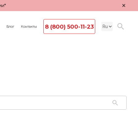
×
ии*
8 (800) 500-11-23
Блог
Контакты