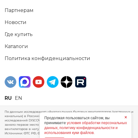
Партнерам
Новости
Где купить
Каталоги
Политика конфиденциальности
RU
EN
По данным исследования «Анализ рынка бытовых вентиляторов (настенных и
канальных) в России», проведенного Агентством маркетинговых
×
Продолжая пользоваться сайтом, вы
исследований DISCOVERY RESEARCH Group, 2025 г. ERA Group (ООО «ЭРА»)
принимаете
условия обработки персональных
заняло первое место по производству, объему продаж и экспорту бытовых
данных, политику конфиденциальности и
вентиляторов в натуральном и стоимостном выражении за 2024 год.
использования куки файлов.
Источники: ФТС РФ, ФСГС РФ, исследования DISCOVERY RESEARCH Group.