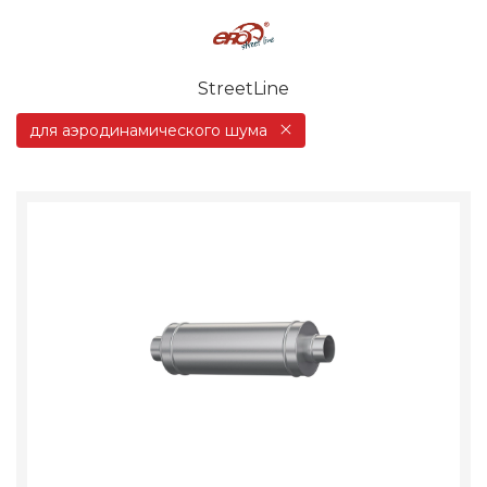
StreetLine
для аэродинамического шума