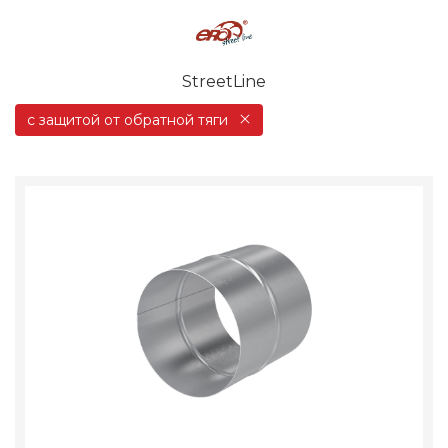
StreetLine
с защитой от обратной тяги