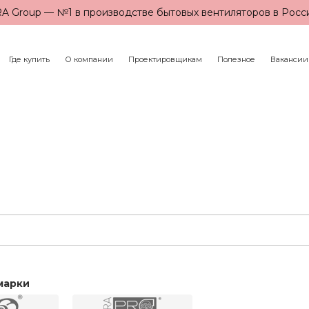
A Group — №1 в производстве бытовых вентиляторов в Росс
Где купить
О компании
Проектировщикам
Полезное
Вакансии
марки