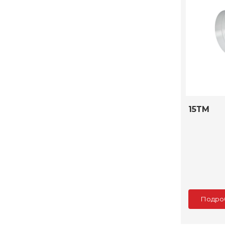
15ТМ
Подро