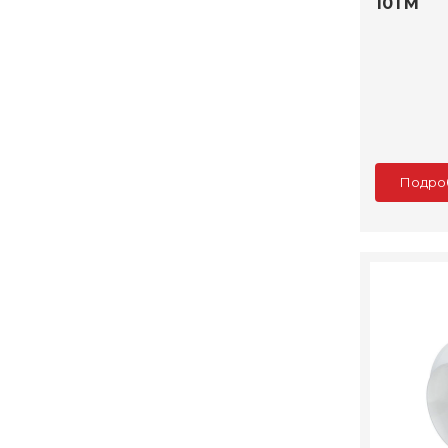
10ТМ
Подро