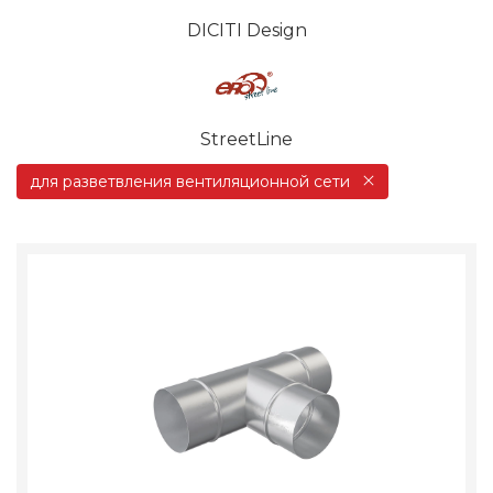
DICITI Design
StreetLine
для разветвления вентиляционной сети