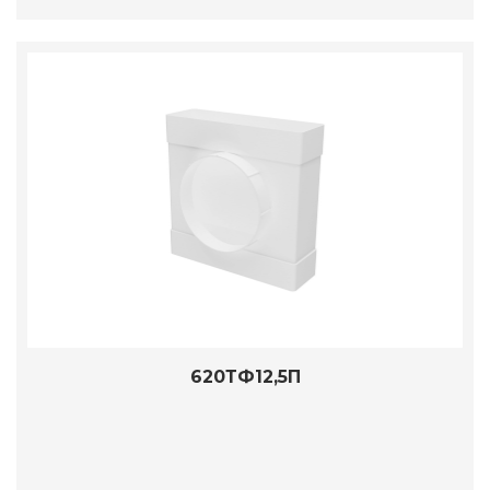
620ТФ12,5П