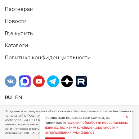
Партнерам
Новости
Где купить
Каталоги
Политика конфиденциальности
RU
EN
По данным исследования «Анализ рынка бытовых вентиляторов (настенных и
канальных) в России», проведенного Агентством маркетинговых
×
Продолжая пользоваться сайтом, вы
исследований DISCOVERY RESEARCH Group, 2025 г. ERA Group (ООО «ЭРА»)
принимаете
условия обработки персональных
заняло первое место по производству, объему продаж и экспорту бытовых
данных, политику конфиденциальности и
вентиляторов в натуральном и стоимостном выражении за 2024 год.
использования куки файлов.
Источники: ФТС РФ, ФСГС РФ, исследования DISCOVERY RESEARCH Group.