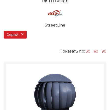
DICITI Design
StreetLine
Серый
Показать по:
30
60
90