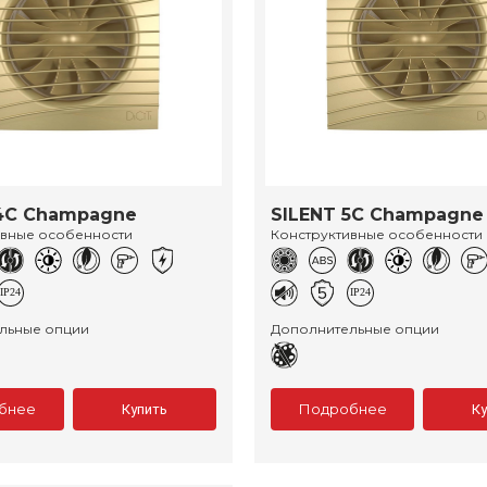
4C Champagne
SILENT 5C Champagne
ивные особенности
Конструктивные особенности
льные опции
Дополнительные опции
бнее
Подробнее
Купить
К