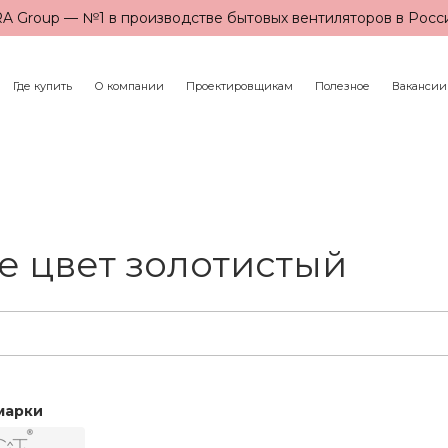
A Group — №1 в производстве бытовых вентиляторов в Росс
Где купить
О компании
Проектировщикам
Полезное
Вакансии
е цвет золотистый
марки