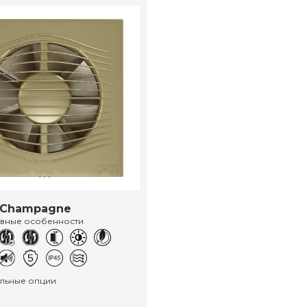
 Champagne
ивные особенности
льные опции