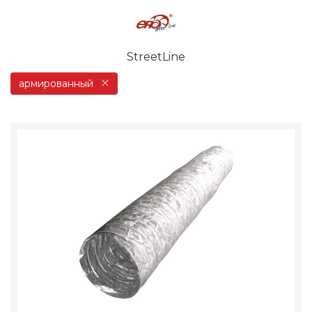
StreetLine
армированный