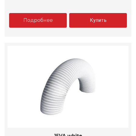
Подробнее
Купить
15VA white