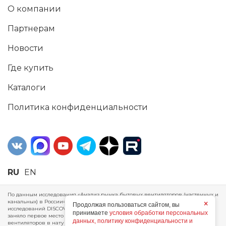
О компании
Партнерам
Новости
Где купить
Каталоги
Политика конфиденциальности
RU
EN
По данным исследования «Анализ рынка бытовых вентиляторов (настенных и
канальных) в России», проведенного Агентством маркетинговых
×
Продолжая пользоваться сайтом, вы
исследований DISCOVERY RESEARCH Group, 2025 г. ERA Group (ООО «ЭРА»)
принимаете
условия обработки персональных
заняло первое место по производству, объему продаж и экспорту бытовых
данных, политику конфиденциальности и
вентиляторов в натуральном и стоимостном выражении за 2024 год.