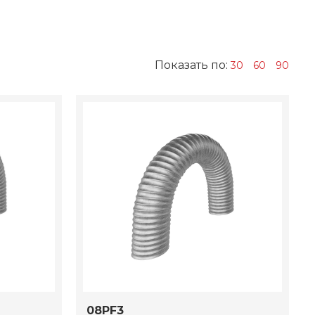
Показать по:
30
60
90
08PF3