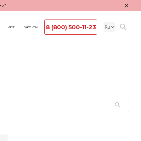
×
ии*
8 (800) 500-11-23
Блог
Контакты