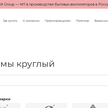
A Group — №1 в производстве бытовых вентиляторов в Росс
Где купить
О компании
Проектировщикам
Полезное
Вакансии
рмы круглый
марки