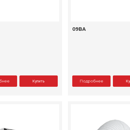
09ВА
бнее
Подробнее
Купить
К