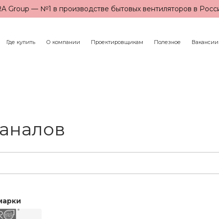
A Group — №1 в производстве бытовых вентиляторов в Росс
Где купить
О компании
Проектировщикам
Полезное
Вакансии
каналов
марки