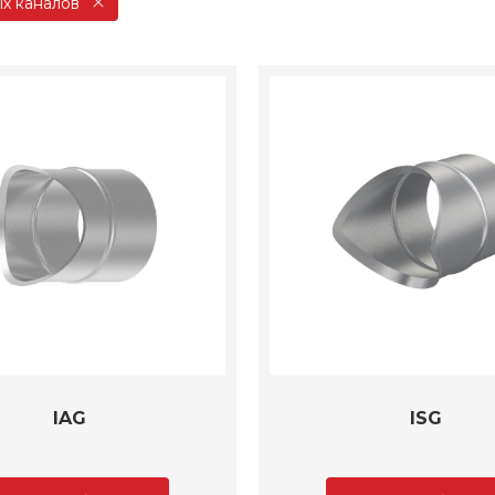
ых каналов
IAG
ISG