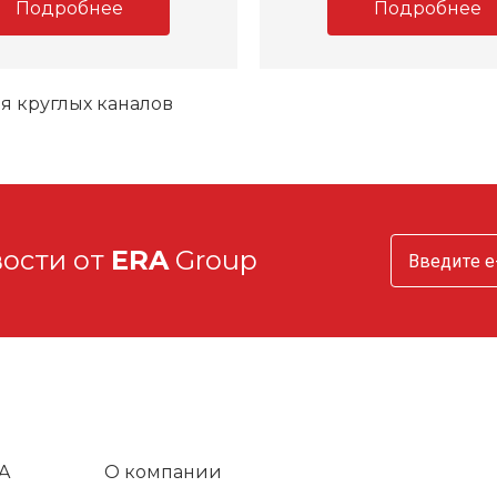
Подробнее
Подробнее
я круглых каналов
вости от
ERA
Group
A
О компании