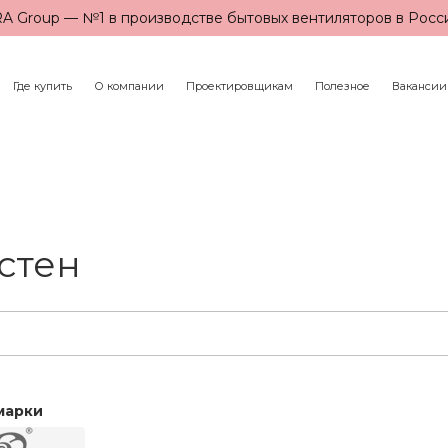
A Group — №1 в производстве бытовых вентиляторов в Росс
Где купить
О компании
Проектировщикам
Полезное
Вакансии
стен
марки