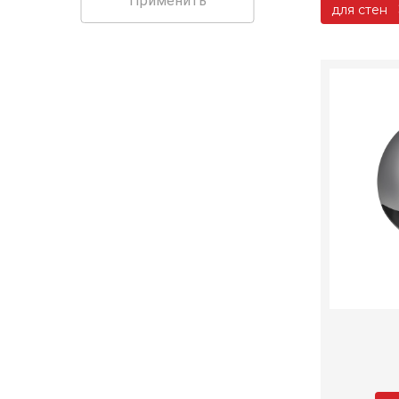
Применить
для стен