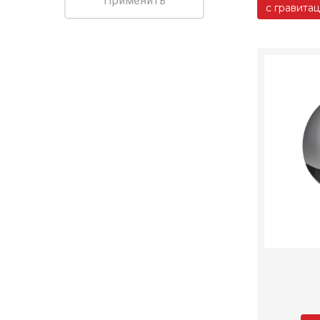
Применить
с гравита