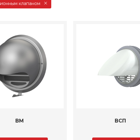
ционным клапаном
ВМ
ВСП