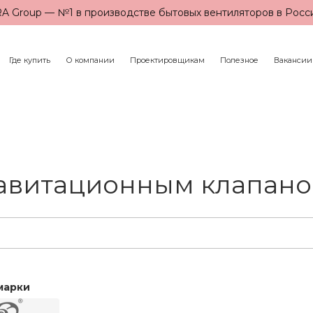
A Group — №1 в производстве бытовых вентиляторов в Росс
Где купить
О компании
Проектировщикам
Полезное
Вакансии
равитационным клапан
марки