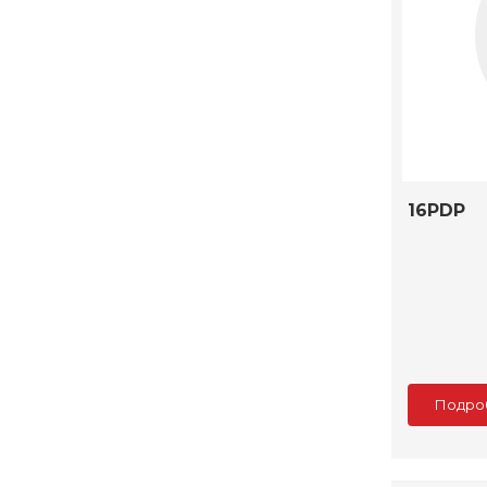
16PDP
Подро