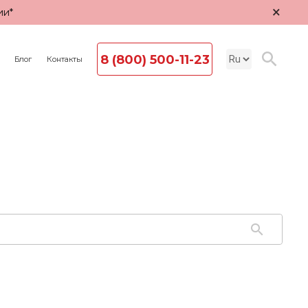
×
ии*
8 (800) 500-11-23
Блог
Контакты