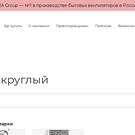
A Group — №1 в производстве бытовых вентиляторов в Росс
Где купить
О компании
Проектировщикам
Полезное
Вакансии
 круглый
марки