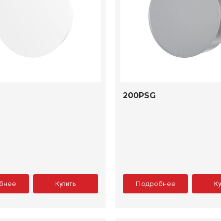
200PSG
бнее
Подробнее
Купить
К