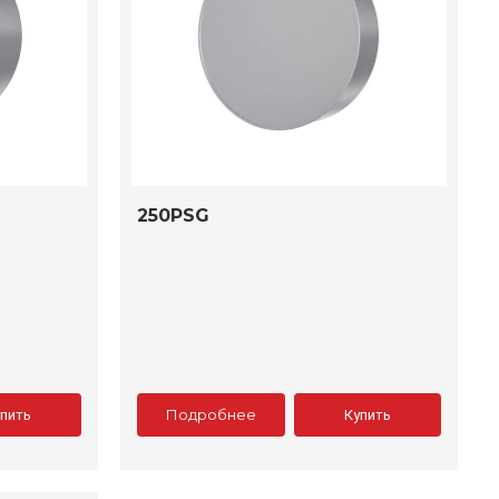
250PSG
Подробнее
упить
Купить