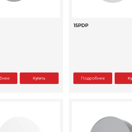
15PDP
бнее
Подробнее
Купить
К