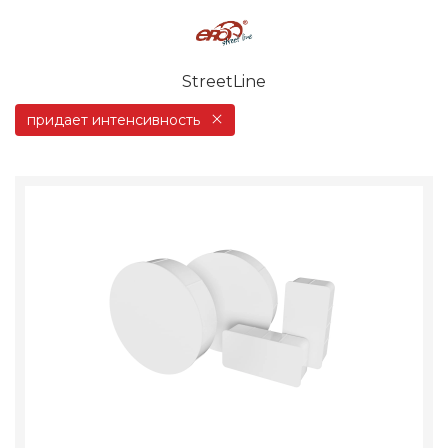
StreetLine
придает интенсивность