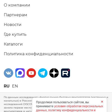
О компании
Партнерам
Новости
Где купить
Каталоги
Политика конфиденциальности
RU
EN
По данным исследования «Анализ рынка бытовых вентиляторов (настенных и
канальных) в России», проведенного Агентством маркетинговых
×
Продолжая пользоваться сайтом, вы
исследований DISCOVERY RESEARCH Group, 2025 г. ERA Group (ООО «ЭРА»)
принимаете
условия обработки персональных
заняло первое место по производству, объему продаж и экспорту бытовых
данных, политику конфиденциальности и
вентиляторов в натуральном и стоимостном выражении за 2024 год.