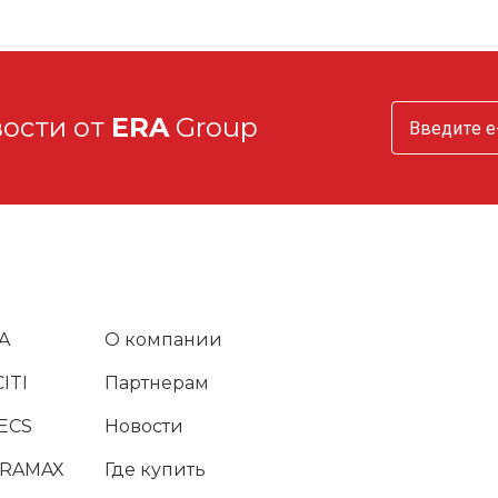
вости от
ERA
Group
A
О компании
ITI
Партнерам
ECS
Новости
URAMAX
Где купить