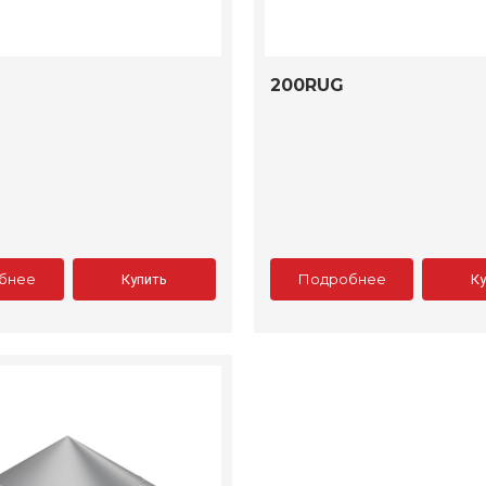
200RUG
бнее
Подробнее
Купить
К