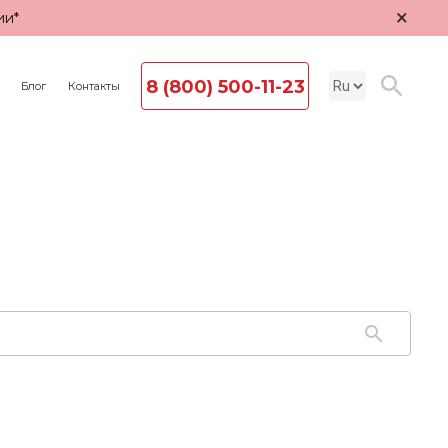
×
ии*
8 (800) 500-11-23
Блог
Контакты