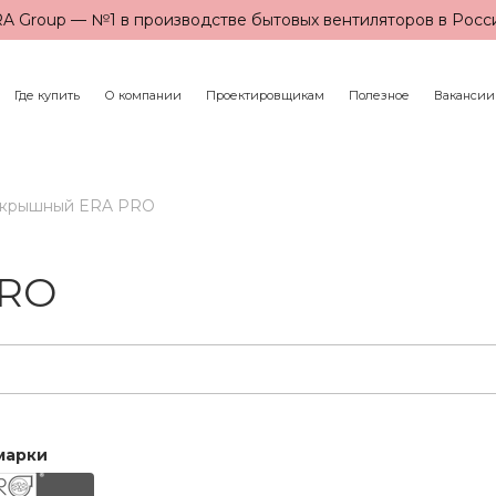
A Group — №1 в производстве бытовых вентиляторов в Росс
Где купить
О компании
Проектировщикам
Полезное
Вакансии
 крышный ERA PRO
PRO
марки