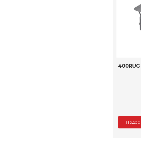
400RUG
Подро