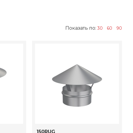
Показать по:
30
60
90
150RUG