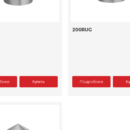
200RUG
бнее
Подробнее
Купить
К