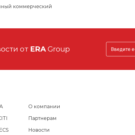
шный коммерческий
вости от
ERA
Group
A
О компании
ITI
Партнерам
ECS
Новости