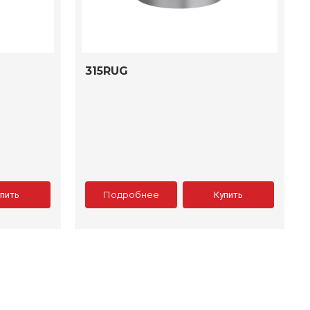
315RUG
Подробнее
упить
Купить