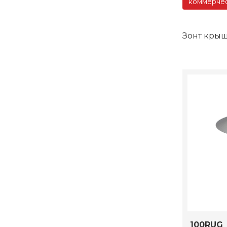
коммерче
Зонт кры
100RUG