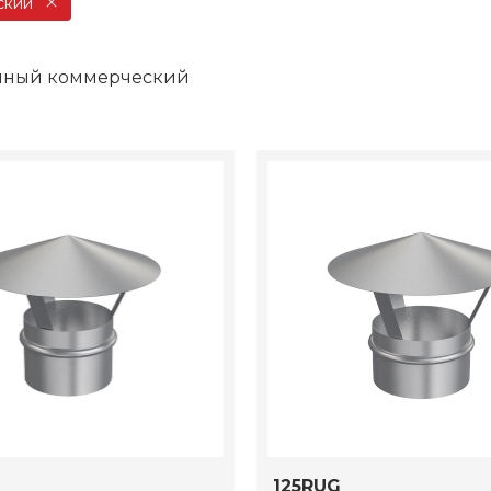
ский
шный коммерческий
125RUG