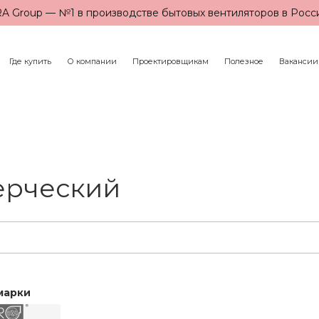
A Group — №1 в производстве бытовых вентиляторов в Росс
Где купить
О компании
Проектировщикам
Полезное
Вакансии
ерческий
марки