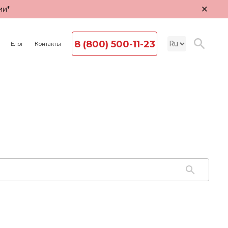
×
ии*
8 (800) 500-11-23
Блог
Контакты