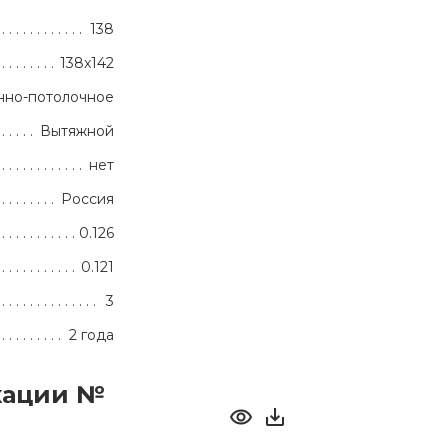
138
138x142
нно-потолочное
Вытяжной
нет
Россия
0.126
0.121
3
2 года
кации №