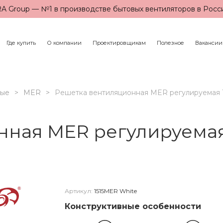
A Group — №1 в производстве бытовых вентиляторов в Росс
Где купить
О компании
Проектировщикам
Полезное
Вакансии
ные
MER
Решетка вентиляционная MER регулируемая 1
нная MER регулируемая
Артикул:
1515MER White
Конструктивные особенности