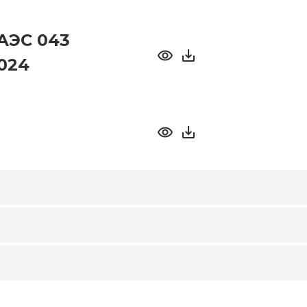
АЭС 043
2024