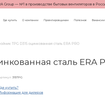
A Group — №1 в производстве бытовых вентиляторов в Росс
Где купить
О компании
Проектировщикам
Полезное
Вакансии
ройник TPG D315 оцинкованная сталь ERA PRO
инкованная сталь ERA 
Артикул:
315TPG
Где купить?
Информация для дилеров