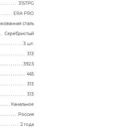
315TPG
ERA PRO
кованная сталь
Серебристый
3 шт.
313
392.5
465
313
313
Канальное
Россия
2 года