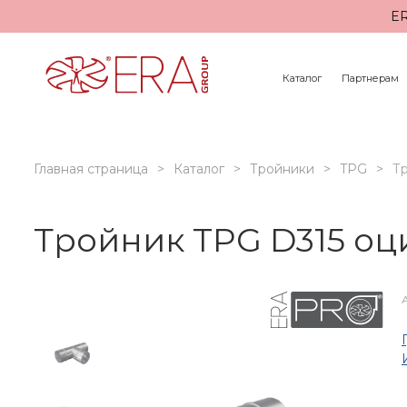
ER
Каталог
Партнерам
Главная страница
Каталог
Тройники
TPG
Т
Тройник TPG D315 оц