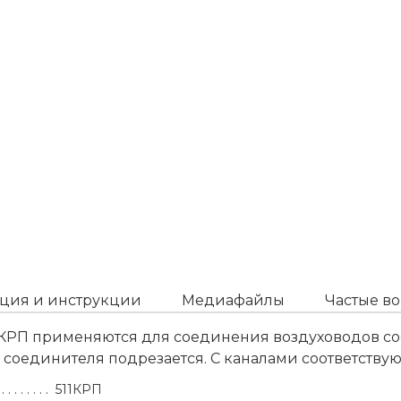
ция и инструкции
Медиафайлы
Частые в
КРП применяются для соединения воздуховодов соот
а соединителя подрезается. C каналами соответств
511КРП