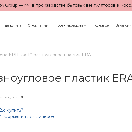
A Group — №1 в производстве бытовых вентиляторов в Росс
Где купить
О компании
Проектировщикам
Полезное
Вакансии
ено КРП 55х110 разноугловое пластик ERA
азноугловое пластик ER
Артикул:
511КРП
Где купить?
Информация для дилеров