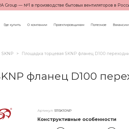
A Group — №1 в производстве бытовых вентиляторов в Росс
Где купить
О компании
Проектировщикам
Полезное
Вакансии
SKNP
Площадка торцевая SKNP фланец D100 переходник
KNP фланец D100 перех
Артикул:
511SK10NP
Конструктивные особенности