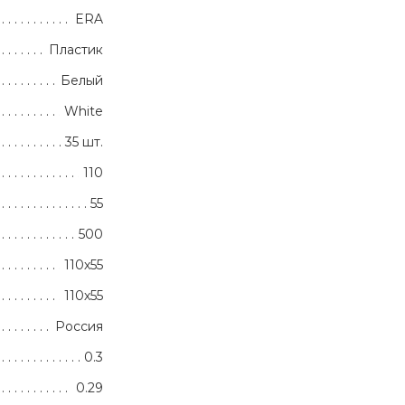
ERA
Пластик
Белый
White
35 шт.
110
55
500
110х55
110х55
Россия
0.3
0.29