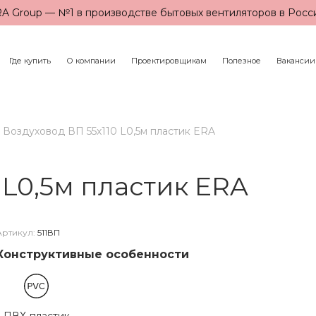
A Group — №1 в производстве бытовых вентиляторов в Росс
Где купить
О компании
Проектировщикам
Полезное
Вакансии
Воздуховод ВП 55х110 L0,5м пластик ERA
 L0,5м пластик ERA
Артикул:
511ВП
Конструктивные особенности