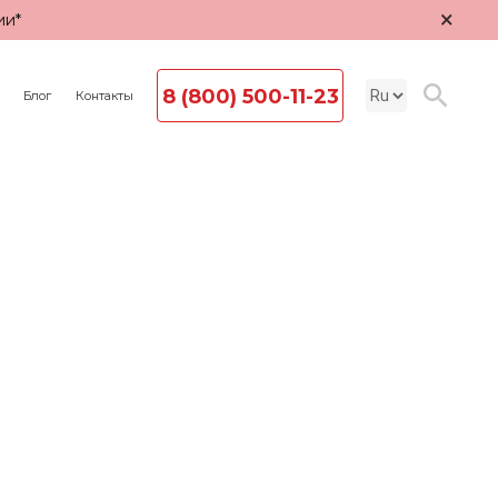
×
ии*
8 (800) 500-11-23
Блог
Контакты