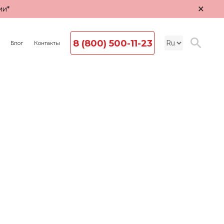
×
ии*
8 (800) 500-11-23
Блог
Контакты