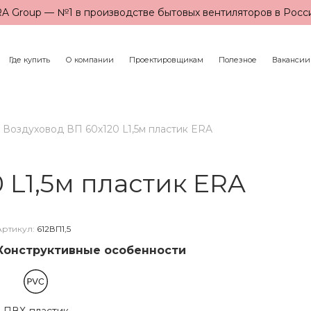
A Group — №1 в производстве бытовых вентиляторов в Росс
Где купить
О компании
Проектировщикам
Полезное
Вакансии
Воздуховод ВП 60х120 L1,5м пластик ERA
 L1,5м пластик ERA
Артикул:
612ВП1,5
Конструктивные особенности