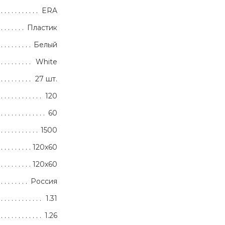
ERA
Пластик
Белый
White
27 шт.
120
60
1500
120х60
120х60
Россия
1.31
1.26