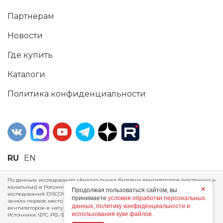
Партнерам
Новости
Где купить
Каталоги
Политика конфиденциальности
RU
EN
По данным исследования «Анализ рынка бытовых вентиляторов (настенных и
канальных) в России», проведенного Агентством маркетинговых
×
Продолжая пользоваться сайтом, вы
исследований DISCOVERY RESEARCH Group, 2025 г. ERA Group (ООО «ЭРА»)
принимаете
условия обработки персональных
заняло первое место по производству, объему продаж и экспорту бытовых
данных, политику конфиденциальности и
вентиляторов в натуральном и стоимостном выражении за 2024 год.
использования куки файлов.
Источники: ФТС РФ, ФСГС РФ, исследования DISCOVERY RESEARCH Group.