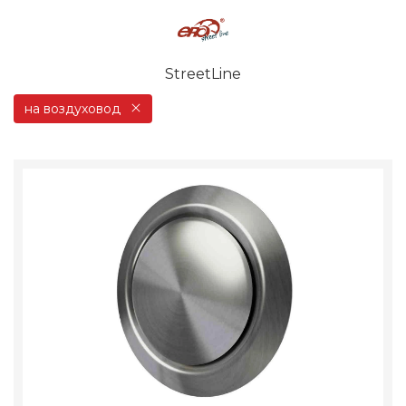
StreetLine
на воздуховод