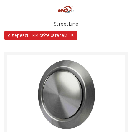
StreetLine
с деревянным обтекателем