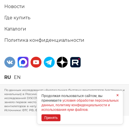
Новости
Где купить
Каталоги
Политика конфиденциальности
RU
EN
По данным исследования «Анализ рынка бытовых вентиляторов (настенных и
канальных) в России», проведенного Агентством маркетинговых
×
Продолжая пользоваться сайтом, вы
исследований DISCOVERY RESEARCH Group, 2025 г. ERA Group (ООО «ЭРА»)
принимаете
условия обработки персональных
заняло первое место по производству, объему продаж и экспорту бытовых
данных, политику конфиденциальности и
вентиляторов в натуральном и стоимостном выражении за 2024 год.
использования куки файлов.
Источники: ФТС РФ, ФСГС РФ, исследования DISCOVERY RESEARCH Group.
Принять