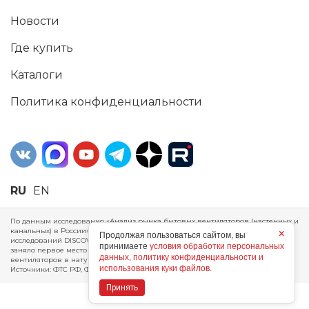
Новости
Где купить
Каталоги
Политика конфиденциальности
RU
EN
По данным исследования «Анализ рынка бытовых вентиляторов (настенных и
канальных) в России», проведенного Агентством маркетинговых
×
Продолжая пользоваться сайтом, вы
исследований DISCOVERY RESEARCH Group, 2025 г. ERA Group (ООО «ЭРА»)
принимаете
условия обработки персональных
заняло первое место по производству, объему продаж и экспорту бытовых
данных, политику конфиденциальности и
вентиляторов в натуральном и стоимостном выражении за 2024 год.
использования куки файлов.
Источники: ФТС РФ, ФСГС РФ, исследования DISCOVERY RESEARCH Group.
Принять