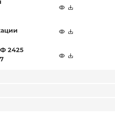
й
кации
Ф 2425
7