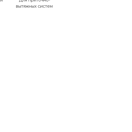
зи
Для приточно-
вытяжных систем