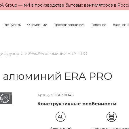
A Group — №1 в производстве бытовых вентиляторов в Росс
Где купить
О компании
Проектировщикам
Полезное
Вакансии
иффузор CD 295х295 алюминий ERA PRO
5 алюминий ERA PRO
Артикул:
C3030D4S
Конструктивные особенности