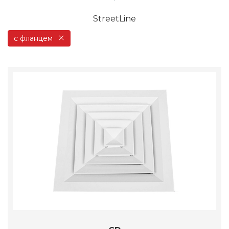
StreetLine
с фланцем