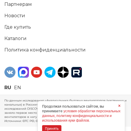
Партнерам
Новости
Где купить
Каталоги
Политика конфиденциальности
RU
EN
По данным исследования «Анализ рынка бытовых вентиляторов (настенных и
канальных) в России», проведенного Агентством маркетинговых
×
Продолжая пользоваться сайтом, вы
исследований DISCOVERY RESEARCH Group, 2025 г. ERA Group (ООО «ЭРА»)
принимаете
условия обработки персональных
заняло первое место по производству, объему продаж и экспорту бытовых
данных, политику конфиденциальности и
вентиляторов в натуральном и стоимостном выражении за 2024 год.
использования куки файлов.
Источники: ФТС РФ, ФСГС РФ, исследования DISCOVERY RESEARCH Group.
Принять