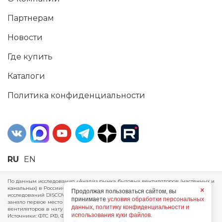
Партнерам
Новости
Где купить
Каталоги
Политика конфиденциальности
RU
EN
По данным исследования «Анализ рынка бытовых вентиляторов (настенных и
канальных) в России», проведенного Агентством маркетинговых
×
Продолжая пользоваться сайтом, вы
исследований DISCOVERY RESEARCH Group, 2025 г. ERA Group (ООО «ЭРА»)
принимаете
условия обработки персональных
заняло первое место по производству, объему продаж и экспорту бытовых
данных, политику конфиденциальности и
вентиляторов в натуральном и стоимостном выражении за 2024 год.
использования куки файлов.
Источники: ФТС РФ, ФСГС РФ, исследования DISCOVERY RESEARCH Group.